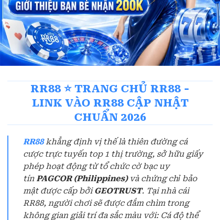
RR88 ⭐️ TRANG CHỦ RR88 -
LINK VÀO RR88 CẬP NHẬT
CHUẨN 2026
RR88
khẳng định vị thế là thiên đường cá
cược trực tuyến top 1 thị trường, sở hữu giấy
phép hoạt động từ tổ chức cờ bạc uy
tín
PAGCOR (Philippines)
và chứng chỉ bảo
mật được cấp bởi
GEOTRUST
. Tại nhà cái
RR88, người chơi sẽ được đắm chìm trong
không gian giải trí đa sắc màu với: Cá độ thể