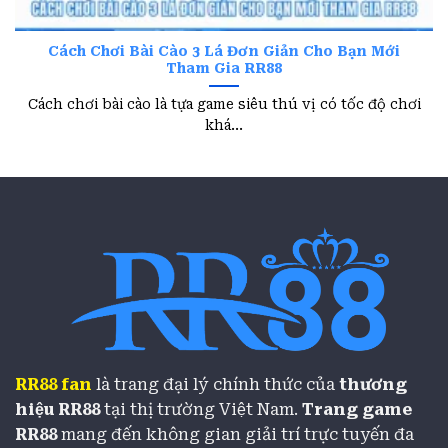
Trong suốt hơn 10 năm phát triển,
RR88
đã đạt
được nhiều cột mốc thành công đáng nhớ góp
Cách Chơi Bài Cào 3 Lá Đơn Giản Cho Bạn Mới
Tham Gia RR88
phần nâng tầm sức mạnh thương hiệu. Những
thành tựu nổi bật dưới đây là cả hành trình nỗ
Cách chơi bài cào là tựa game siêu thú vị có tốc độ chơi
lực không ngừng của nhà cái trong nhiều năm
khá...
qua:
2015 – Chính thức ra mắt nền tảng cá cược
trực tuyến với hệ thống vận hành ổn định,
thân thiện dễ tiếp cận dành cho người chơi
mới.
2016 – Thương hiệu chính thức được cấp
phép hợp pháp bởi PAGCOR và một số tổ
chức quản lý trò chơi danh tiếng khác trên
thế giới.
RR88
fan
là trang đại lý chính thức của
thương
hiệu RR88
tại thị trường Việt Nam.
Trang game
2018 –
RR88
gia nhập vào Việt Nam, đồng
RR88
mang đến không gian giải trí trực tuyến đa
thời cho ra mắt phiên bản ứng dụng di động