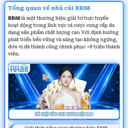
Tổng quan về nhà cái RR88
RR88
là một thương hiệu giải trí trực tuyến
hoạt động trong lĩnh vực cá cược cung cấp đa
dạng sản phẩm chất lượng cao. Với định hướng
phát triển bền vững và sáng tạo không ngừng,
đơn vị đã thành công chinh phục >8 triệu thành
viên.